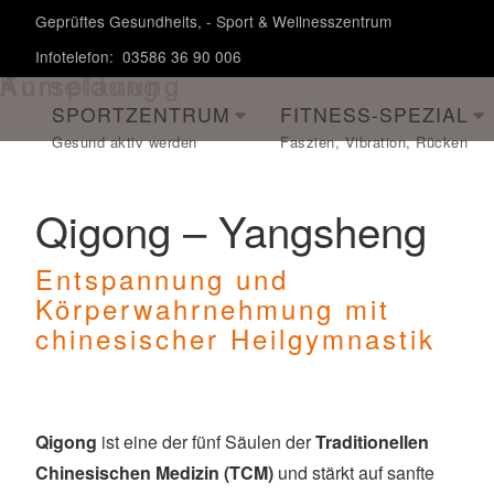
Geprüftes Gesundheits, - Sport & Wellnesszentrum
Infotelefon: 03586 36 90 006
Kursplanung
Anmeldung
SPORTZENTRUM
FITNESS-SPEZIAL
Qigong – Yangsheng
Entspannung und
Körperwahrnehmung mit
chinesischer Heilgymnastik
Qigong
ist eine der fünf Säulen der
Traditionellen
Chinesischen Medizin (TCM)
und stärkt auf sanfte