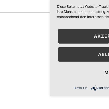
Diese Seite nutzt Website-Track
ihre Dienste anzubieten, stetig
entsprechend den Interessen de
Nutzungsbedingungen
Impressum
Datenschutzerklärung
.
(C) 2021 PHYSIO- UND FREIZEITINSEL
AKZE
ABL
M
Powered by