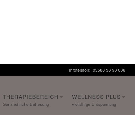
Infotelefon: 03586 36 90 006
THERAPIEBEREICH
WELLNESS PLUS