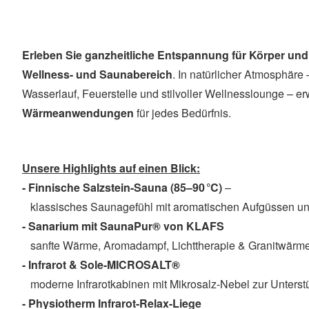
Erleben Sie ganzheitliche Entspannung für Körper und
Wellness- und Saunabereich
. In natürlicher Atmosphäre
Wasserlauf, Feuerstelle und stilvoller Wellnesslounge – erw
Wärmeanwendungen
für jedes Bedürfnis.
Unsere Highlights auf einen Blick:
- Finnische Salzstein-Sauna (85–90 °C)
–
klassisches Saunagefühl mit aromatischen Aufgüssen un
- Sanarium mit SaunaPur® von KLAFS
sanfte Wärme, Aromadampf, Lichttherapie & Granitwärme
- Infrarot & Sole-MICROSALT®
moderne Infrarotkabinen mit Mikrosalz-Nebel zur Unters
- Physiotherm Infrarot-Relax-Liege