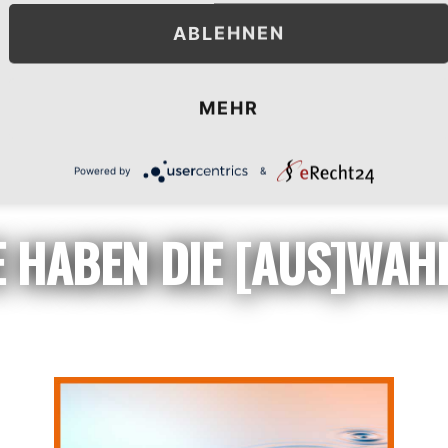
ABLEHNEN
MEHR
Powered by
&
E HABEN DIE [AUS]WAHL 