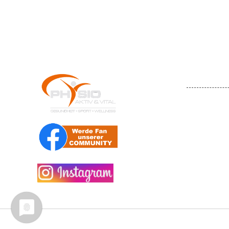
ÖFFN
08:30 - 
Mo
08:
Di - Mi
08:30 - 
Do
08
Fr
g
Sa
09
So
Nutzungsbedingungen
Impressum
Datenschutzerklärung
.